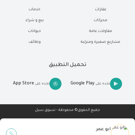
عقارات
خدمات
محركات
بيع و شراء
مقاولات عامة
حيوانات
مشاريع صغيرة ومنزلية
وظائف
تحميل التطبيق
App Store
Google Play
تجده على
تجده على
جميع الحقوق© محفوظة - تسوق سيل
ابو عمر
Wait Buzz