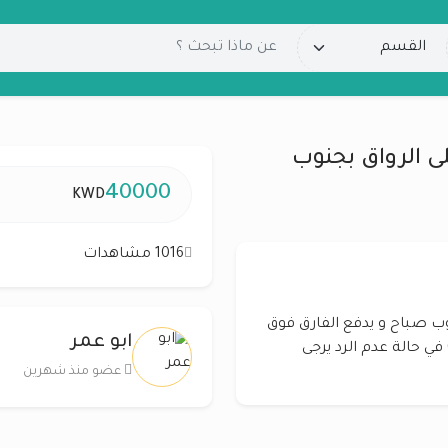
د على الرواق بجنوب
40000
KWD
1016 مشاهدات
 بجنوب صباح و يدفع الفارق فوق
ابو عمر
ال 40 ألف code 519 للتواصل ابو عمر 67640986 في حالة عدم الرد يرجى
عضو منذ شهرين