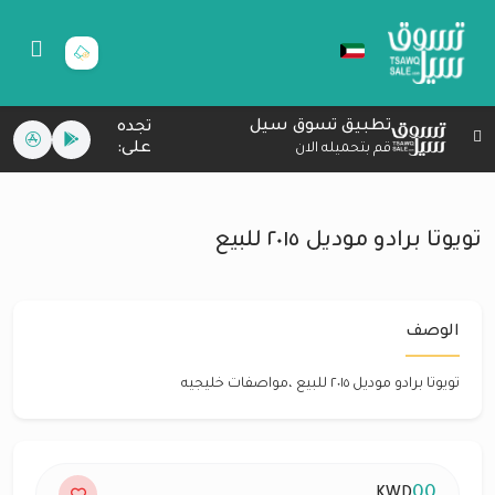
تطبيق تسوق سيل
تجده
على:
قم بتحميله الان
تويوتا برادو موديل ٢٠١٥ للبيع
الوصف
تويوتا برادو موديل ٢٠١٥ للبيع ،مواصفات خليجيه
00
KWD