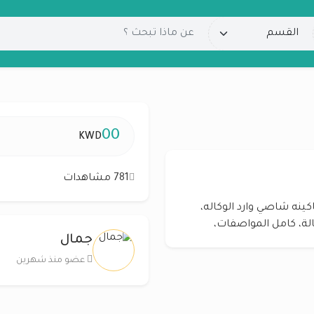
00
KWD
781 مشاهدات
فحص جير ماكينه شاصي وارد الوكاله،
جمال
عضو منذ شهرين