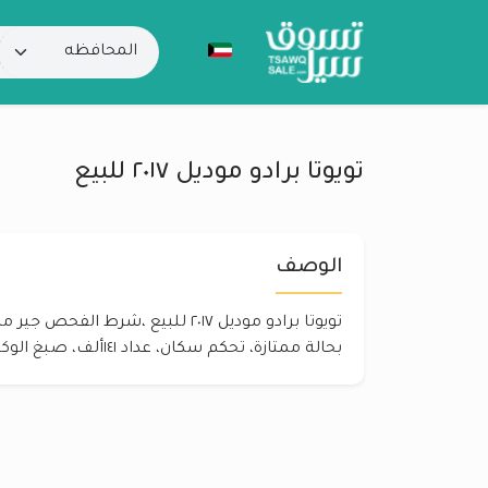
تويوتا برادو موديل ٢٠١٧ للبيع
الوصف
تويوتا برادو موديل ٢٠١٧ للبيع ،شرط ال
بحالة ممتازة، تحكم سكان، عداد ١٤١ألف، صبغ الوكالة، كامل المواصفات،