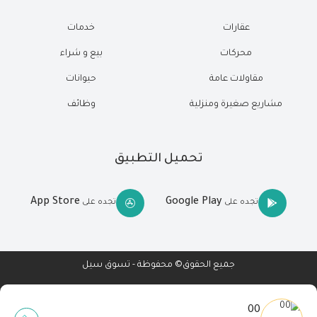
عقارات
خدمات
محركات
بيع و شراء
مقاولات عامة
حيوانات
مشاريع صغيرة ومنزلية
وظائف
تحميل التطبيق
App Store
Google Play
تجده على
تجده على
جميع الحقوق© محفوظة - تسوق سيل
00