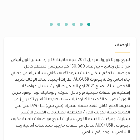
الوصف
للبيع تويوتا كورولا موديل 2021 حجم ماكينة 1.6 وارد الساير اللون أبيض
من داخل رمادي + بيج عداد 150،000 كم سيرفس منتظم كامل
مواصفات تحكم سكان مثبت سرعه تكييف خلفي سناسر امامي وخلفي
جام امامي وكالة بلوتوث AUX-USB اطارات4جديده بحاله الوكاله شرط
الفحص سنة الصنع 2021 نوع الهيكل صالون / سيدان مواصفات
إقليمية مواصفات خليجية نوع ناقل الحركة اوتوماتيك نوع الوقود بنزين
اللون أبيض الحالة جديد الكيلومترات ١٤٠,٠٠٠ - ١٤٩,٩٩٩ التأمين تأمين إلزامي
طريقة الدفع كاش فقط سعة المحرك (سي سي) ١,٠٠٠ - ١,٩٩٩ سي سي
المدينة مدينة الكويت الحي / المنطقة الصليبخات القسم الرئيسي
سيارات ومركبات القسم الفرعي سيارات للبيع مواصفات داخلية مكيف
, بلوتوث , AUX / USB مدخل مواصفات خارجية حساسات أمامية رقم
الشاصي لا يوجد رقم شاصي