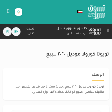
تطبيق تسوق سيل
تجده
على:
قم بتحميله الان
تويوتا كورولا موديل ٢٠٢٠ للبيع
الوصف
تويوتا كورولا موديل ٢٠٢٠ للبيع ،بحالة ممتازة جدا شرط الفحص جير
ماكينه شاصي، صبغ الوكالة، ،عداد ١١٠ألف، وارد الساير،