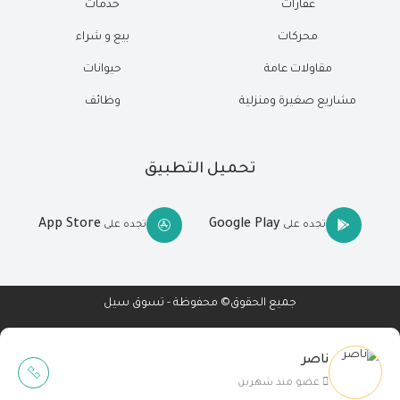
عقارات
خدمات
محركات
بيع و شراء
مقاولات عامة
حيوانات
مشاريع صغيرة ومنزلية
وظائف
تحميل التطبيق
App Store
Google Play
تجده على
تجده على
جميع الحقوق© محفوظة - تسوق سيل
ناصر
Wait Buzz
عضو منذ شهرين
تصميم مواقع
-
تطبيقات