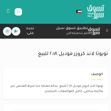
تطبيق تسوق سيل
تجده
على:
قم بتحميله الان
تويوتا لاند كروزر موديل ٢٠١٨ للبيع
الوصف
تويوتا لاند كروزر موديل ٢٠١٨ للبيع ،بحالة ممتازة جدا شرط الفحص جير
ماكينه شاصي، كامل المواصفات، ٨سليندر،