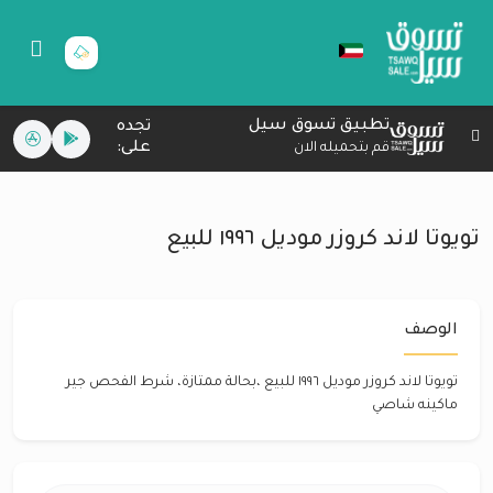
تطبيق تسوق سيل
تجده
على:
قم بتحميله الان
تويوتا لاند كروزر موديل ١٩٩٦ للبيع
الوصف
تويوتا لاند كروزر موديل ١٩٩٦ للبيع ،بحالة ممتازة، شرط الفحص جير
ماكينه شاصي