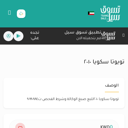
تطبيق تسوق سيل
تجده
على:
قم بتحميله الان
تويوتا سكويا ٢٠١٠
الوصف
تويوتا سكويا ٢٠١٠للبع صبغ الوكالة وشرط الفحص ت٩٠٩٩٠٩٨٤
0
KWD