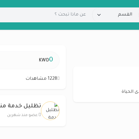
0
KWD
1228 مشاهدات
ى الحياة
تظليل خدمة منا
عضو منذ شهرين