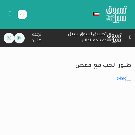
تطبيق تسوق سيل
تجده
على:
قم بتحميله الان
طيور الحب مع قفص