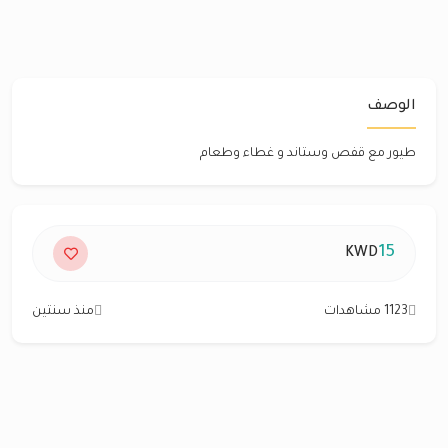
الوصف
طيور مع قفص وستاند و غطاء وطعام
15
KWD
1123 مشاهدات
منذ سنتين