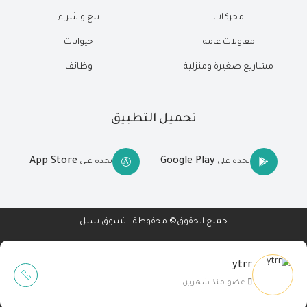
محركات
بيع و شراء
مقاولات عامة
حيوانات
مشاريع صغيرة ومنزلية
وظائف
تحميل التطبيق
App Store
Google Play
تجده على
تجده على
جميع الحقوق© محفوظة - تسوق سيل
ytrr
Wait Buzz
عضو منذ شهرين
تصميم مواقع
-
تطبيقات