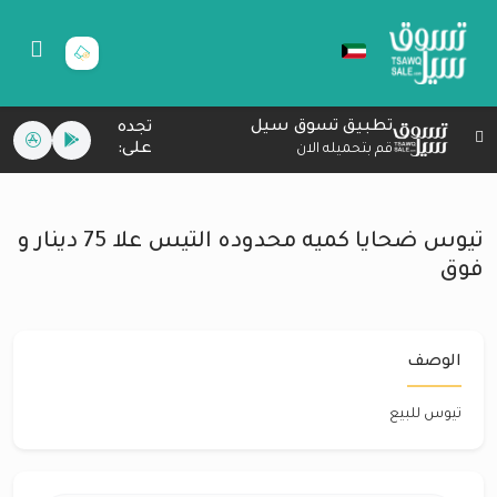
تطبيق تسوق سيل
تجده
على:
قم بتحميله الان
تيوس ضحايا كميه محدوده التيس علا 75 دينار و
فوق
الوصف
تيوس للبيع