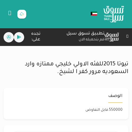
تطبيق تسوق سيل
تجده
على:
قم بتحميله الان
تيوتا 2015للفئه الاولي خليجي ممتازه وارد
السعوديه مرور كفر ا لشيخ.
الوصف
550000.قابل التفاوض