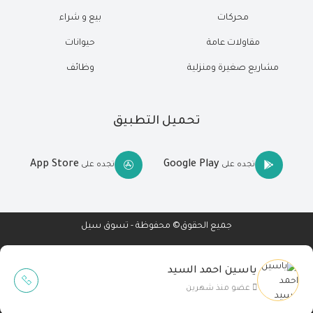
محركات
بيع و شراء
مقاولات عامة
حيوانات
مشاريع صغيرة ومنزلية
وظائف
تحميل التطبيق
App Store
Google Play
تجده على
تجده على
جميع الحقوق© محفوظة - تسوق سيل
ياسين احمد السيد
Wait Buzz
عضو منذ شهرين
تصميم مواقع
-
تطبيقات