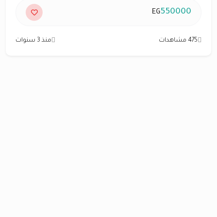
550000
EG
475 مشاهدات
منذ 3 سنوات