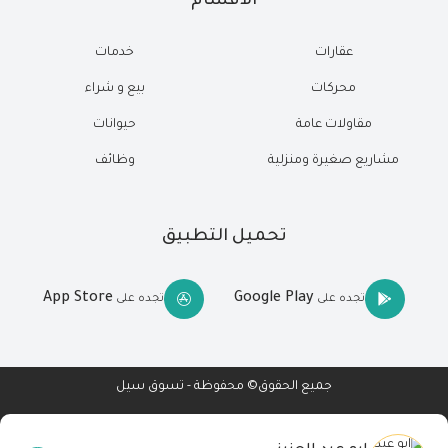
الاقسام
عقارات
خدمات
محركات
بيع و شراء
مقاولات عامة
حيوانات
مشاريع صغيرة ومنزلية
وظائف
تحميل التطبيق
App Store
Google Play
تجده على
تجده على
جميع الحقوق© محفوظة - تسوق سيل