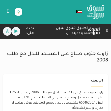
تطبيق تسوق سيل
تجده
على:
قم بتحميله الان
زاوية جنوب صباح على المسجد للبدل مع طلب
2008
الوصف
زاوية جنوب صباح على المسجد للبدل مع طلب 2008 زاوية ارتداد 13/8
على المسجد مدخل ومخرج سهل علي الخدمات قطاع N4 ابو عبد
العزيز /65016230 متخصص بالبدل بجميع المناطق اعرض طلبك او
عقارك وابشر انشاءالله