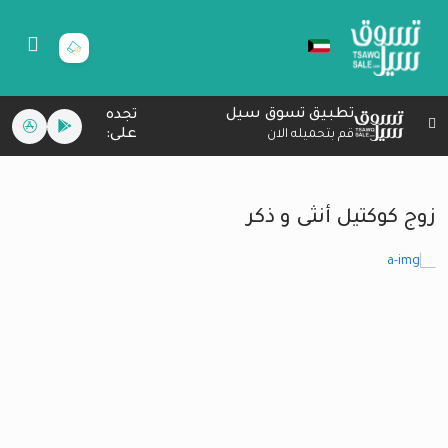
تطبيق تسوق سيل
تجده
على:
قم بتحميله الان
زوج كوكتيل أنثى و ذكر