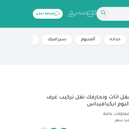
المتاجر
إضافة اعلان
حداده
ألمنيوم
سيراميك
فني زجاج
م
قل اثاث ونجارفك نقل تركيب غرف
لنوم ايكياميداس
قاولات عامة
نذ شهر