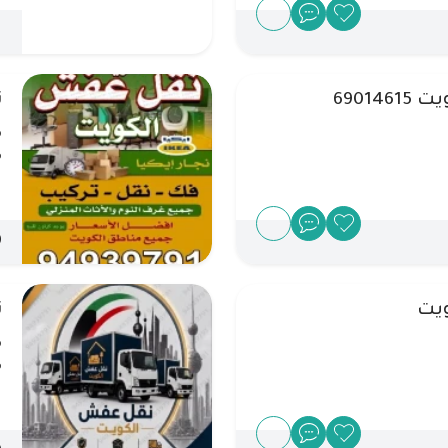
WD
69014
ن
م
م
D
يت
ن
م
م