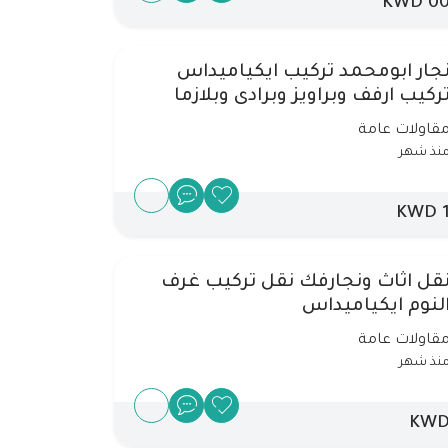
00 KW
جار ابومحمد تركيب ايكياميداس
ركيب ارفف وبراويز وبرادى وبلازما
قاولات عامة
نذ شهر
1 K
قل اثاث ونجارفك نقل تركيب غرف
لنوم ايكياميداس
قاولات عامة
نذ شهر
KW