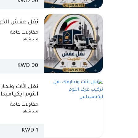
00 KWD
نقل عفش الكو
مقاولات عامة
منذ شهر
00 KWD
نقل اثاث ونجا
النوم ايكياميد
مقاولات عامة
منذ شهر
1 KWD