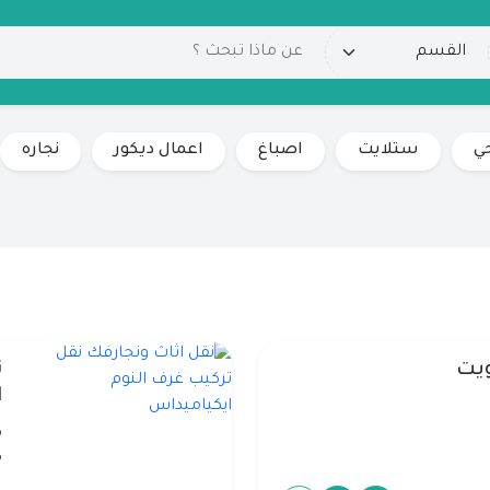
ي
ستلايت
اصباغ
اعمال ديكور
نجاره
يت
ن
ا
م
م