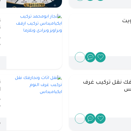
D
يت
ن
ت
م
م
WD
رفك نقل تركيب غرف
ن
اس
ا
م
م
D