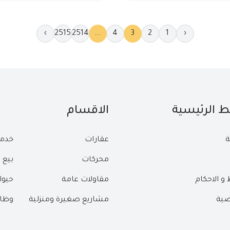
›
2515
2514
...
4
3
2
1
‹
بط الرئيسية
الاقسام
ة
عقارات
خدم
محركات
بيع 
و الاحكام
مقاولات عامة
حيوا
ية
مشاريع صغيرة ومنزلية
وظا