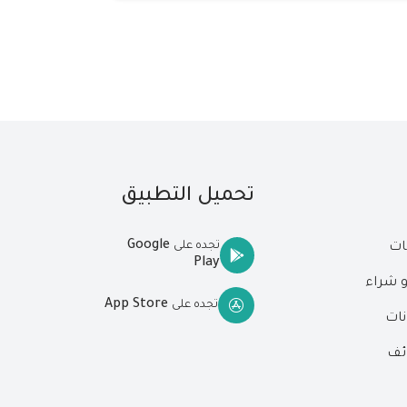
تحميل التطبيق
Google
تجده على
ات
Play
و شراء
App Store
تجده على
نات
ئف