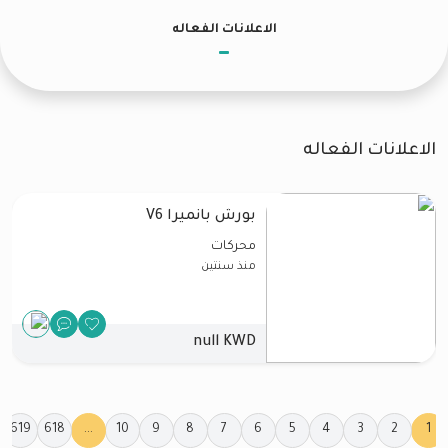
الاعلانات الفعاله
الاعلانات الفعاله
بورش بانميرا V6
محركات
منذ سنتين
null KWD
619
618
...
10
9
8
7
6
5
4
3
2
1